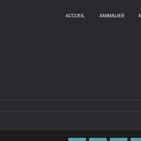
ACCUEIL
ANIMALIER
ur
M_Botswana