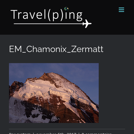
Passer
au
contenu
EM_Chamonix_Zermatt