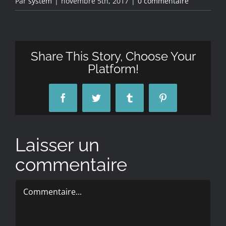
Par
system
|
novembre 5th, 2017
|
0 commentaire
Share This Story, Choose Your
Platform!
Facebook
Twitter
Tumblr
Pinterest
Laisser un
commentaire
Commentaire