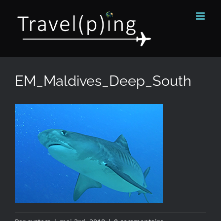
Passer
au
contenu
EM_Maldives_Deep_South