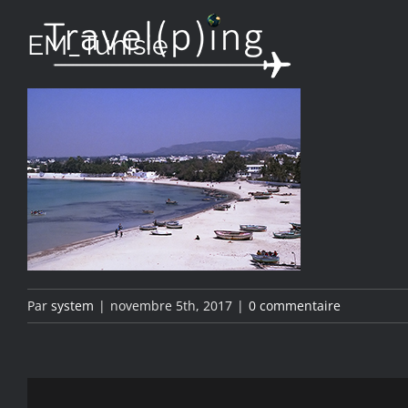
Passer
EM_Tunisie
au
contenu
Par
system
|
novembre 5th, 2017
|
0 commentaire