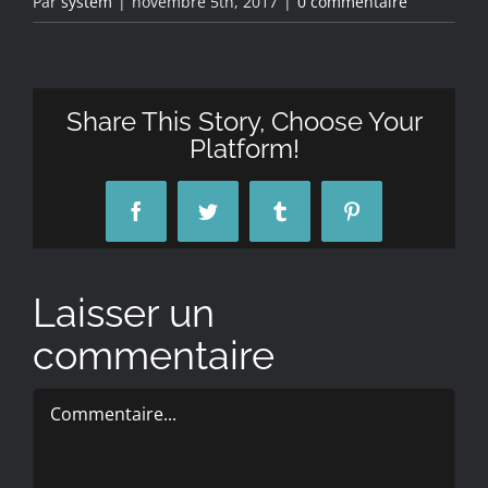
Par
system
|
novembre 5th, 2017
|
0 commentaire
Share This Story, Choose Your
Platform!
Facebook
Twitter
Tumblr
Pinterest
Laisser un
commentaire
Commentaire