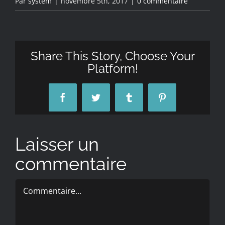
Par
system
|
novembre 5th, 2017
|
0 commentaire
Share This Story, Choose Your
Platform!
Facebook
Twitter
Tumblr
Pinterest
Laisser un
commentaire
Commentaire