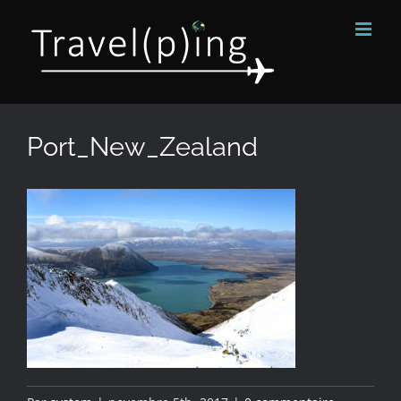
Passer
au
contenu
Port_New_Zealand