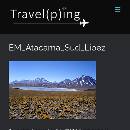
Passer
au
contenu
EM_Atacama_Sud_Lipez