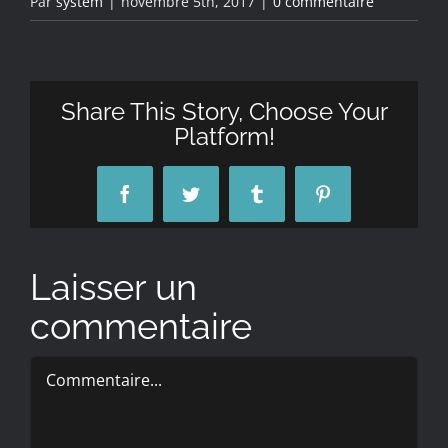
Par
system
|
novembre 5th, 2017
|
0 commentaire
Share This Story, Choose Your
Platform!
Facebook
Twitter
Tumblr
Pinterest
Laisser un
commentaire
Commentaire