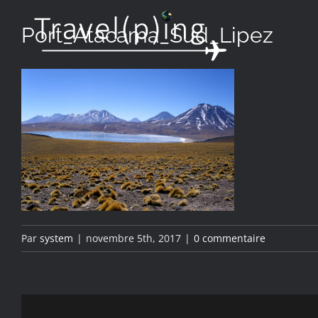
Passer
Port_Atacama_Sud_Lipez
au
contenu
Par
system
|
novembre 5th, 2017
|
0 commentaire