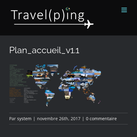
Passer
au
contenu
Plan_accueil_v1.1
Par
system
|
novembre 26th, 2017
|
0 commentaire