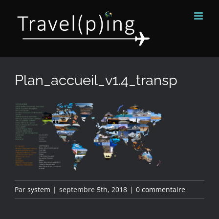
Passer
au
contenu
Plan_accueil_v1.4_transp
Par
system
|
septembre 5th, 2018
|
0 commentaire