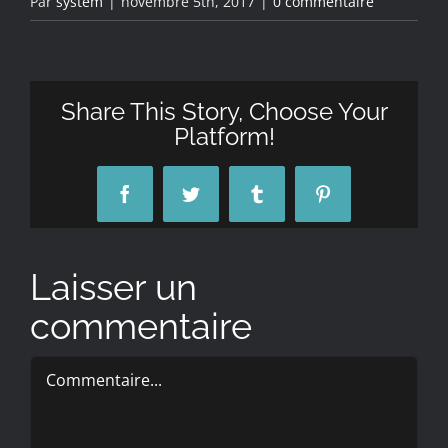
Par
system
|
novembre 5th, 2017
|
0 commentaire
Share This Story, Choose Your
Platform!
Facebook
Twitter
Tumblr
Pinterest
Laisser un
commentaire
Commentaire