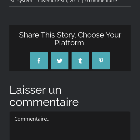
Par
system
|
novembre 5th, 2017
|
0 commentaire
Share This Story, Choose Your
Platform!
Facebook
Twitter
Tumblr
Pinterest
Laisser un
commentaire
Commentaire