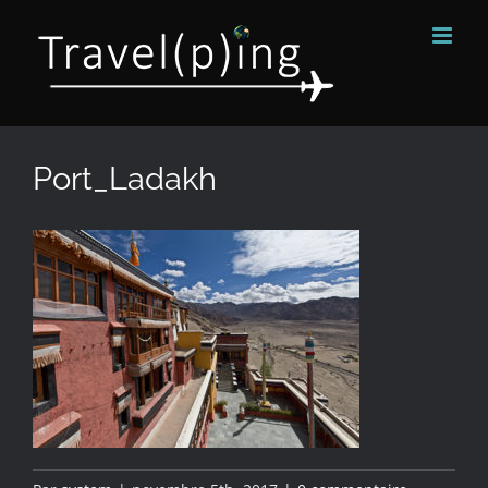
Passer
au
contenu
Port_Ladakh