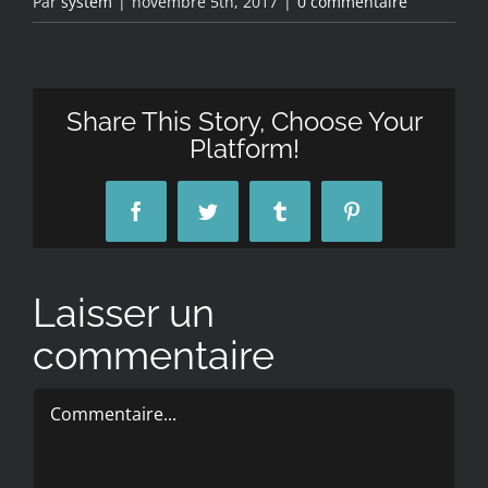
Par
system
|
novembre 5th, 2017
|
0 commentaire
Share This Story, Choose Your
Platform!
Facebook
Twitter
Tumblr
Pinterest
Laisser un
commentaire
Commentaire