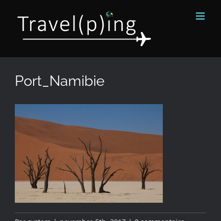
Passer
au
contenu
Port_Namibie