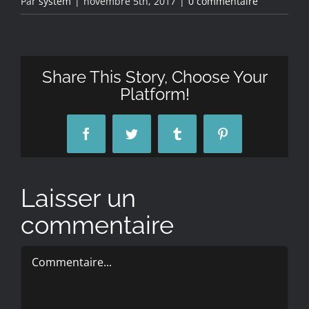
Par
system
|
novembre 5th, 2017
|
0 commentaire
Share This Story, Choose Your
Platform!
Facebook
Twitter
Tumblr
Pinterest
Laisser un
commentaire
Commentaire