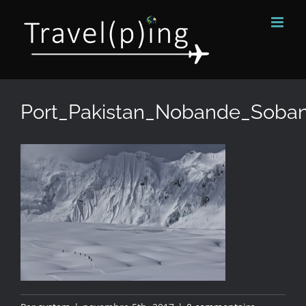
Passer
au
contenu
Port_Pakistan_Nobande_Soba