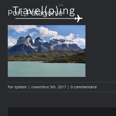
Passer
Port_Patagonie
au
contenu
Par
system
|
novembre 5th, 2017
|
0 commentaire