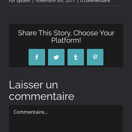
Par
system
|
novembre 5th, 2017
|
0 commentaire
Share This Story, Choose Your
Platform!
Facebook
Twitter
Tumblr
Pinterest
Laisser un
commentaire
Commentaire