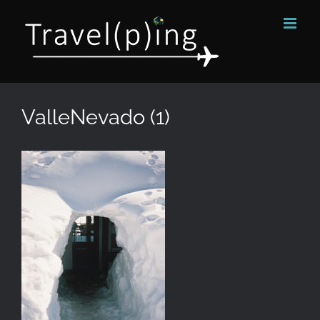
Passer
au
contenu
ValleNevado (1)